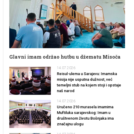
Glavni imam održao hutbu u džematu Misoča
14.07.2026
Reisul-ulema u Sarajevu: Imamska
misija nije usputna dužnost, već
temeljni stub na kojem stoji i opstaje
naš narod
14.07.2026
Uručeno 210 murasela imamima
Muftiluka sarajevskog: Imam u
društvenom životu Bošnjaka ima
značajnu ulogu