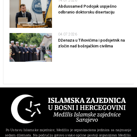
14.07.2026
Abdussamed Podojak uspješno
odbranio doktorsku disertaciju
04.07.2026
Dženaza u Tihovićima i podsjetnik na
zločin nad bošnjačkim civilima
Po Ustavu Islamske zajednice, Medžlis je organizaciona jedinica sa najmanje
sedam džemata. Na području gotovo svake općine postoji organiziran Medžlis.