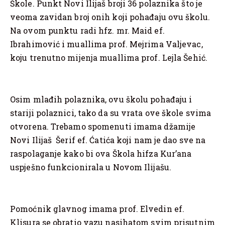
Škole. Punkt Novi Ilijaš broji 36 polaznika što je
veoma zavidan broj onih koji pohađaju ovu školu.
Na ovom punktu radi hfz. mr. Maid ef.
Ibrahimović i muallima prof. Mejrima Valjevac,
koju trenutno mijenja muallima prof. Lejla Šehić.
Osim mlađih polaznika, ovu školu pohađaju i
stariji polaznici, tako da su vrata ove škole svima
otvorena. Trebamo spomenuti imama džamije
Novi Ilijaš Šerif ef. Ćatića koji nam je dao sve na
raspolaganje kako bi ova Škola hifza Kur’ana
uspješno funkcionirala u Novom Ilijašu.
Pomoćnik glavnog imama prof. Elvedin ef.
Klisura se obratio vazu nasihatom svim prisutnim