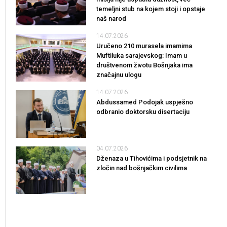
temeljni stub na kojem stoji i opstaje
naš narod
14.07.2026
Uručeno 210 murasela imamima
Muftiluka sarajevskog: Imam u
društvenom životu Bošnjaka ima
značajnu ulogu
14.07.2026
Abdussamed Podojak uspješno
odbranio doktorsku disertaciju
04.07.2026
Dženaza u Tihovićima i podsjetnik na
zločin nad bošnjačkim civilima