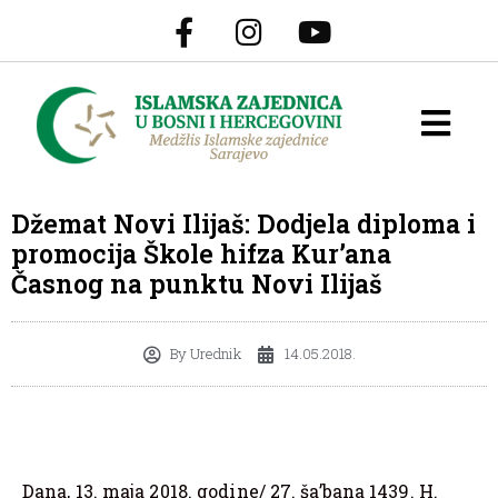
Džemat Novi Ilijaš: Dodjela diploma i
promocija Škole hifza Kur’ana
Časnog na punktu Novi Ilijaš
By
Urednik
14.05.2018.
Dana, 13. maja 2018. godine/ 27. ša’bana 1439. H.