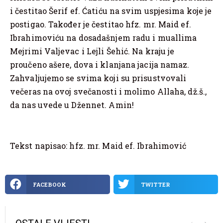
i čestitao Šerif ef. Ćatiću na svim uspjesima koje je
postigao. Također je čestitao hfz. mr. Maid ef.
Ibrahimoviću na dosadašnjem radu i muallima
Mejrimi Valjevac i Lejli Šehić. Na kraju je
proučeno ašere, dova i klanjana jacija namaz.
Zahvaljujemo se svima koji su prisustvovali
večeras na ovoj svečanosti i molimo Allaha, dž.š.,
da nas uvede u Džennet. Amin!
Tekst napisao: hfz. mr. Maid ef. Ibrahimović
FACEBOOK
TWITTER