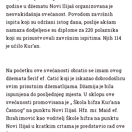
godine u džematu Novi Ilijaš organizovana je
nesvakidašnja svečanost. Povodom završnih
ispita koji su održani istog dana, poslije akšam
namaza dodjeljene su diplome za 220 polaznika
koji su prisustvovali završnim ispitima. Njih 114
je učilo Kur’an.
Na početku ove svečanosti obratio se imam ovog
džemata Šerif ef. Ćatić koji je iskazao dobrodošlicu
svim prisutnim džematlijama. Džamija je bila
ispunjena do posljednjeg mjesta. U sklopu ove
svečanosti promovisana je „ Škola hifza Kur’ana
Časnog“ na punktu Novi Ilijaš. Hfz. mr. Maid ef.
Ibrahimović kao voditelj Škole hifza na punktu
Novi Ilijaš u kratkim crtama je predstavio rad ove