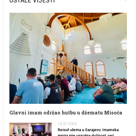
OSTALE VIJESTI
Glavni imam održao hutbu u džematu Misoča
14.07.2026
Reisul-ulema u Sarajevu: Imamska
misija nije usputna dužnost, već