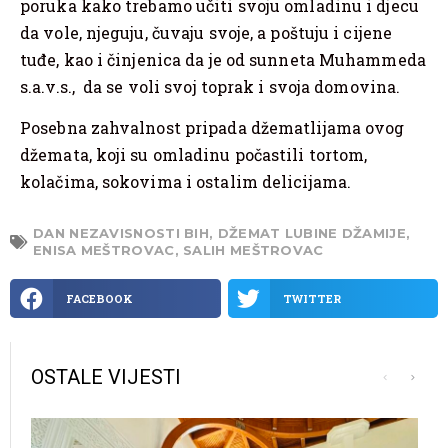
poruka kako trebamo učiti svoju omladinu i djecu
da vole, njeguju, čuvaju svoje, a poštuju i cijene
tuđe, kao i činjenica da je od sunneta Muhammeda
s.a.v.s., da se voli svoj toprak i svoja domovina.
Posebna zahvalnost pripada džematlijama ovog
džemata, koji su omladinu počastili tortom,
kolačima, sokovima i ostalim delicijama.
DAN NEZAVISNOSTI BIH
,
DŽEMAT LUBINE DŽAMIJE
,
ENISA MEŠTROVAC
,
SALIH MEŠTROVAC
FACEBOOK
TWITTER
OSTALE VIJESTI