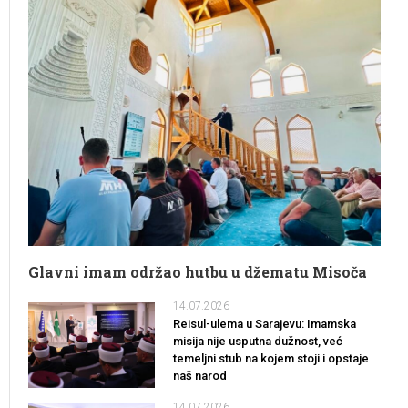
Glavni imam održao hutbu u džematu Misoča
14.07.2026
Reisul-ulema u Sarajevu: Imamska
misija nije usputna dužnost, već
temeljni stub na kojem stoji i opstaje
naš narod
14.07.2026