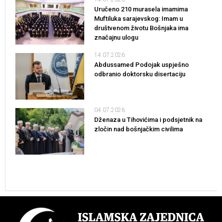
Uručeno 210 murasela imamima
Muftiluka sarajevskog: Imam u
društvenom životu Bošnjaka ima
značajnu ulogu
14.07.2026
Abdussamed Podojak uspješno
odbranio doktorsku disertaciju
04.07.2026
Dženaza u Tihovićima i podsjetnik na
zločin nad bošnjačkim civilima