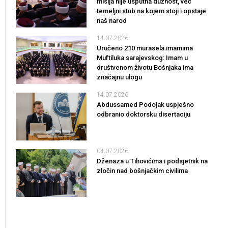
misija nije usputna dužnost, već
temeljni stub na kojem stoji i opstaje
naš narod
14.07.2026
Uručeno 210 murasela imamima
Muftiluka sarajevskog: Imam u
društvenom životu Bošnjaka ima
značajnu ulogu
14.07.2026
Abdussamed Podojak uspješno
odbranio doktorsku disertaciju
04.07.2026
Dženaza u Tihovićima i podsjetnik na
zločin nad bošnjačkim civilima