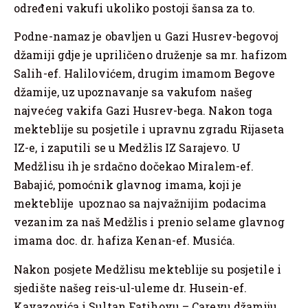
određeni vakufi ukoliko postoji šansa za to.
Podne-namaz je obavljen u Gazi Husrev-begovoj
džamiji gdje je upriličeno druženje sa mr. hafizom
Salih-ef. Halilovićem, drugim imamom Begove
džamije, uz upoznavanje sa vakufom našeg
najvećeg vakifa Gazi Husrev-bega. Nakon toga
mekteblije su posjetile i upravnu zgradu Rijaseta
IZ-e, i zaputili se u Medžlis IZ Sarajevo. U
Medžlisu ih je srdačno dočekao Miralem-ef.
Babajić, pomoćnik glavnog imama, koji je
mekteblije upoznao sa najvažnijim podacima
vezanim za naš Medžlis i prenio selame glavnog
imama doc. dr. hafiza Kenan-ef. Musića.
Nakon posjete Medžlisu mekteblije su posjetile i
sjedište našeg reis-ul-uleme dr. Husein-ef.
Kavazovića i Sultan Fatihovu – Carevu džamiju.