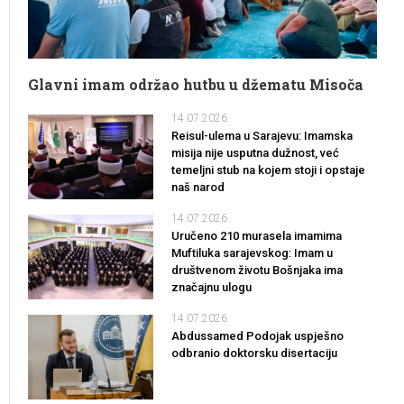
Glavni imam održao hutbu u džematu Misoča
14.07.2026
Reisul-ulema u Sarajevu: Imamska
misija nije usputna dužnost, već
temeljni stub na kojem stoji i opstaje
naš narod
14.07.2026
Uručeno 210 murasela imamima
Muftiluka sarajevskog: Imam u
društvenom životu Bošnjaka ima
značajnu ulogu
14.07.2026
Abdussamed Podojak uspješno
odbranio doktorsku disertaciju