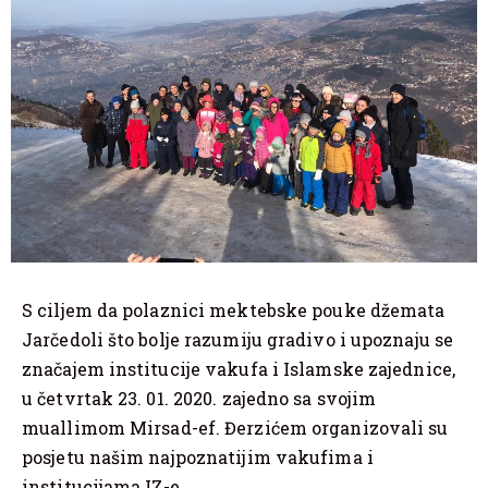
S ciljem da polaznici mektebske pouke džemata
Jarčedoli što bolje razumiju gradivo i upoznaju se
značajem institucije vakufa i Islamske zajednice,
u četvrtak 23. 01. 2020. zajedno sa svojim
muallimom Mirsad-ef. Đerzićem organizovali su
posjetu našim najpoznatijim vakufima i
institucijama IZ-e.