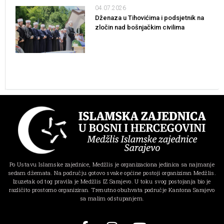
04.07.2026
Dženaza u Tihovićima i podsjetnik na
zločin nad bošnjačkim civilima
Po Ustavu Islamske zajednice, Medžlis je organizaciona jedinica sa najmanje
sedam džemata. Na području gotovo svake općine postoji organiziran Medžlis.
Izuzetak od tog pravila je Medžlis IZ Sarajevo. U toku svog postojanja bio je
različito prostorno organiziran. Trenutno obuhvata područje Kantona Sarajevo
sa malim odstupanjem.