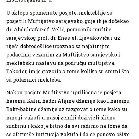
U sklopu spomenute posjete, mekteblije su
posjetili Muftijstvo sarajevsko, gdje ih je dočekao
dr. Abdulgafar-ef. Velić, pomoćnik muftije
sarajevskog prof. dr. Enes-ef. Ljevakovića i uz
riječi dobrodošlice upoznao sa najbitnijim
podacima vezanim za Muftijstvo sarajevsko i
mektebsku nastavu na području muftijstva.
Također, im je govorio o tome koliko su sretni što
su polaznici mekteba.
Nakon posjete Muftijstvu upriličena je posjeta
haremu Kalin hadži Alijine džamije kao i haremu
Bakr-babine džamije uz razgovar o tome kako su
mnogi vakufi u našoj zemlji doživjeli sličnu
sudbinu i kako je bitno da svi radimo na tome da
se afirmiše intitucija vakufa i da se ponovo ožive