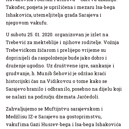
Također, posjeta je upriličena i mezaru Isa-bega
Ishakovića, utemeljitelja grada Sarajeva i
njegovom vakufu.
U subotu 25. 01. 2020. organizovan je izlet na
Trebević za mekteblije i njihove roditelje. Vožnja
Trebevićkom žičarom i prelijepo vrijeme su
doprinijeli da raspoloženje bude jako dobro i
druženje ugodno. Uz društvene igre, sankanje i
grudvanje, h. Munib Šehović je održao kraći
historijski čas na Vidikovcu o tome kako se
Sarajevo branilo i odbranilo, posebno na dijelu koji
se nalazi na području džemata Jarčedoli.
Zahvaljujemo se Muftijstvu sarajevskom i
Medžlisu IZ-e Sarajevo na gostoprimstvu,
vakufima Gazi Husrev-bega i Isa-bega Ishakovića