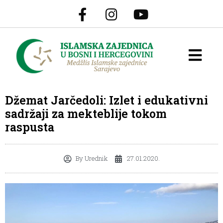
Džemat Jarčedoli: Izlet i edukativni
sadržaji za mekteblije tokom
raspusta
By
Urednik
27.01.2020.