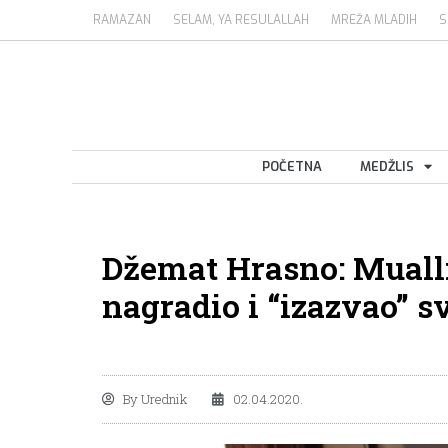
RAMAZAN
SELAM, YA RESULALLAH
MREŽA MLADIH
S
POČETNA
MEDŽLIS
Džemat Hrasno: Muall
nagradio i “izazvao” s
By
Urednik
02.04.2020.