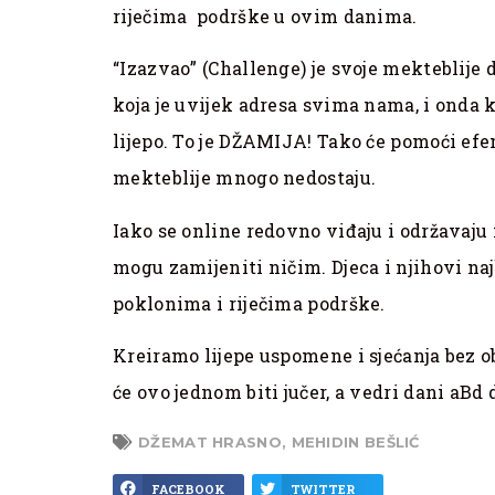
riječima podrške u ovim danima.
“Izazvao” (Challenge) je svoje mekteblije 
koja je uvijek adresa svima nama, i onda k
lijepo. To je DŽAMIJA! Tako će pomoći efen
mekteblije mnogo nedostaju.
Iako se online redovno viđaju i održavaj
mogu zamijeniti ničim. Djeca i njihovi na
poklonima i riječima podrške.
Kreiramo lijepe uspomene i sjećanja bez o
će ovo jednom biti jučer, a vedri dani aBd 
DŽEMAT HRASNO
,
MEHIDIN BEŠLIĆ
FACEBOOK
TWITTER