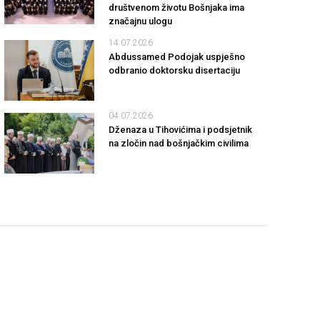
društvenom životu Bošnjaka ima
značajnu ulogu
14.07.2026
Abdussamed Podojak uspješno
odbranio doktorsku disertaciju
04.07.2026
Dženaza u Tihovićima i podsjetnik
na zločin nad bošnjačkim civilima