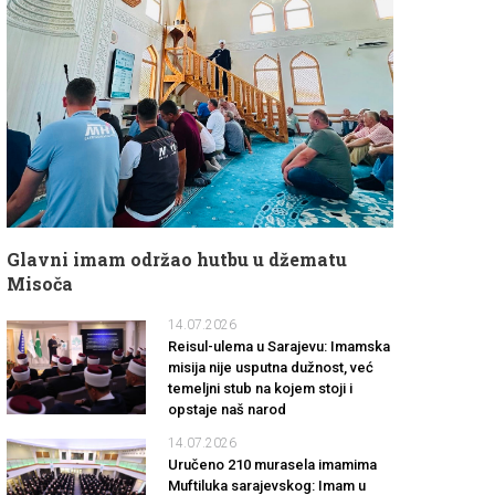
Glavni imam održao hutbu u džematu
Misoča
14.07.2026
Reisul-ulema u Sarajevu: Imamska
misija nije usputna dužnost, već
temeljni stub na kojem stoji i
opstaje naš narod
14.07.2026
Uručeno 210 murasela imamima
Muftiluka sarajevskog: Imam u