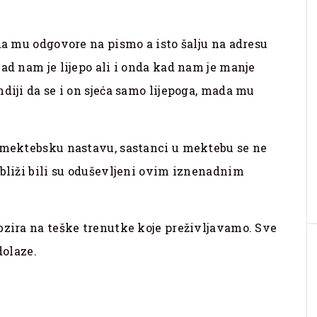
da mu odgovore na pismo a isto šalju na adresu
ad nam je lijepo ali i onda kad nam je manje
diji da se i on sjeća samo lijepoga, mada mu
u mektebsku nastavu, sastanci u mektebu se ne
jbliži bili su oduševljeni ovim iznenadnim
bzira na teške trenutke koje preživljavamo. Sve
dolaze.