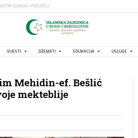
EKTOR ZA BRAK I PORODICU
VIJESTI
DŽEMATI
EDUKACIJA
USLUGE
im Mehidin-ef. Bešlić
voje mekteblije