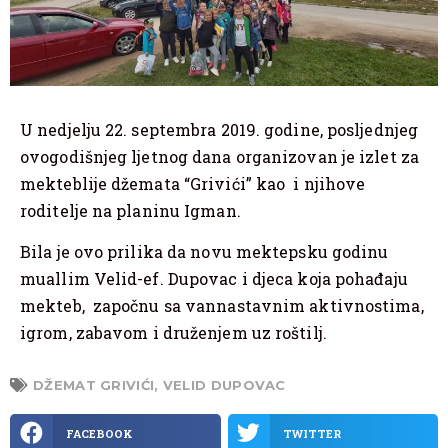
U nedjelju 22. septembra 2019. godine, posljednjeg
ovogodišnjeg ljetnog dana organizovan je izlet za
mekteblije džemata “Grivići” kao i njihove
roditelje na planinu Igman.
Bila je ovo prilika da novu mektepsku godinu
muallim Velid-ef. Dupovac i djeca koja pohađaju
mekteb, započnu sa vannastavnim aktivnostima,
igrom, zabavom i druženjem uz roštilj.
DŽEMAT GRIVIĆI
,
VELID DUPOVAC
FACEBOOK
TWITTER