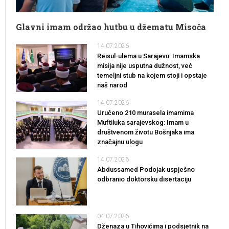
Glavni imam održao hutbu u džematu Misoča
14.07.2026
Reisul-ulema u Sarajevu: Imamska
misija nije usputna dužnost, već
temeljni stub na kojem stoji i opstaje
naš narod
14.07.2026
Uručeno 210 murasela imamima
Muftiluka sarajevskog: Imam u
društvenom životu Bošnjaka ima
značajnu ulogu
14.07.2026
Abdussamed Podojak uspješno
odbranio doktorsku disertaciju
04.07.2026
Dženaza u Tihovićima i podsjetnik na