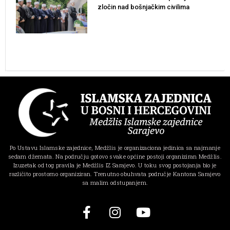
zločin nad bošnjačkim civilima
Po Ustavu Islamske zajednice, Medžlis je organizaciona jedinica sa najmanje
sedam džemata. Na području gotovo svake općine postoji organiziran Medžlis.
Izuzetak od tog pravila je Medžlis IZ Sarajevo. U toku svog postojanja bio je
različito prostorno organiziran. Trenutno obuhvata područje Kantona Sarajevo
sa malim odstupanjem.