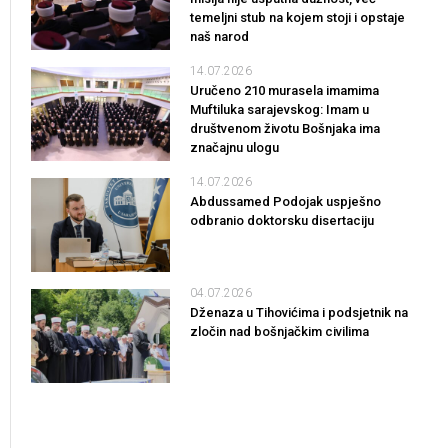
temeljni stub na kojem stoji i opstaje
naš narod
14.07.2026
Uručeno 210 murasela imamima
Muftiluka sarajevskog: Imam u
društvenom životu Bošnjaka ima
značajnu ulogu
14.07.2026
Abdussamed Podojak uspješno
odbranio doktorsku disertaciju
04.07.2026
Dženaza u Tihovićima i podsjetnik na
zločin nad bošnjačkim civilima