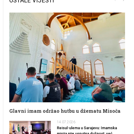
OSTALE VIJESTI
Glavni imam održao hutbu u džematu Misoča
14.07.2026
Reisul-ulema u Sarajevu: Imamska
misija nije usputna dužnost, već