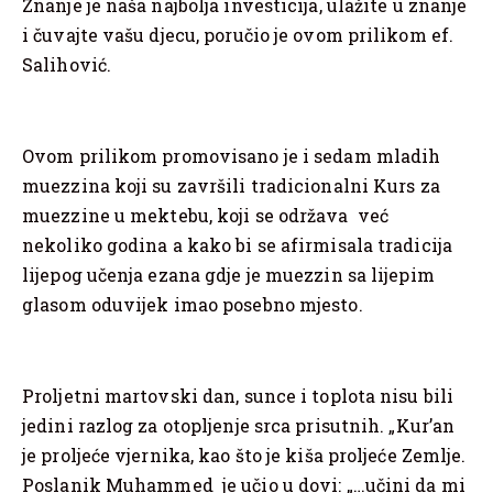
Znanje je naša najbolja investicija, ulažite u znanje
i čuvajte vašu djecu, poručio je ovom prilikom ef.
Salihović.
Ovom prilikom promovisano je i sedam mladih
muezzina koji su završili tradicionalni Kurs za
muezzine u mektebu, koji se održava već
nekoliko godina a kako bi se afirmisala tradicija
lijepog učenja ezana gdje je muezzin sa lijepim
glasom oduvijek imao posebno mjesto.
Proljetni martovski dan, sunce i toplota nisu bili
jedini razlog za otopljenje srca prisutnih. „Kur’an
je proljeće vjernika, kao što je kiša proljeće Zemlje.
Poslanik Muhammed je učio u dovi: „…učini da mi