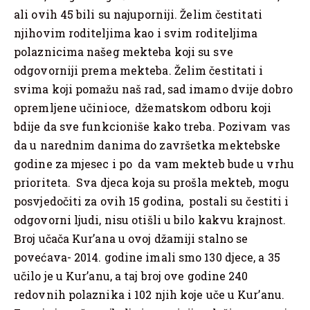
ali ovih 45 bili su najuporniji. Želim čestitati
njihovim roditeljima kao i svim roditeljima
polaznicima našeg mekteba koji su sve
odgovorniji prema mekteba. Želim čestitati i
svima koji pomažu naš rad, sad imamo dvije dobro
opremljene učinioce, džematskom odboru koji
bdije da sve funkcioniše kako treba. Pozivam vas
da u narednim danima do završetka mektebske
godine za mjesec i po da vam mekteb bude u vrhu
prioriteta. Sva djeca koja su prošla mekteb, mogu
posvjedočiti za ovih 15 godina, postali su čestiti i
odgovorni ljudi, nisu otišli u bilo kakvu krajnost.
Broj učača Kur’ana u ovoj džamiji stalno se
povećava- 2014. godine imali smo 130 djece, a 35
učilo je u Kur’anu, a taj broj ove godine 240
redovnih polaznika i 102 njih koje uče u Kur’anu.