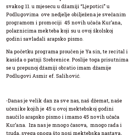
svakog 11. u mjesecu u džamiji “Ljepotici” u
Podlugovima ove nedjelje obilježena je svečanim
programom i promociji 45 novih učača Kur’ana,
polaznicima mekteba koji su u ovoj školskoj
godini savladali arapsko pismo.
Na početku programa proučen je Ya sin, te recital i
kasida o patnji Srebrenice. Poslije toga prisutnima
se u prepunoj džamiji obratio imam džamije
Podlugovi Asmir ef. Salihović.
-Danas je velik dan za sve nas, naš džemat, naše
učenike kojih je 45 u ovoj mektebskoj godini
naučilo arapsko pismo i imamo 45 novih učača
Kur’ana. Iza nas je mnogo časova, mnogo rada i
truda, svega onoga što nosi mektebska nastava,