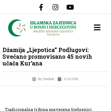
Džamija „Ljepotica“ Podlugovi:
Svečano promovisano 45 novih
učača Kur’ana
By
Urednik
11.03.2018.
Tradicionalna tribina posvećena Srebrenici