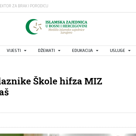
EKTOR ZA BRAK I PORODICU
VIJESTI
DŽEMATI
EDUKACIJA
USLUGE
olaznike Škole hifza MIZ
jaš