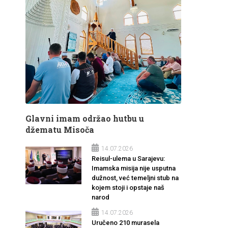
Glavni imam održao hutbu u
džematu Misoča
14.07.2026
Reisul-ulema u Sarajevu:
Imamska misija nije usputna
dužnost, već temeljni stub na
kojem stoji i opstaje naš
narod
14.07.2026
Uručeno 210 murasela