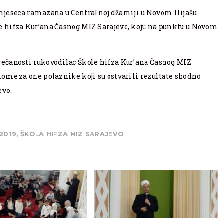
 mjeseca ramazana u Centralnoj džamiji u Novom Ilijašu
ole hifza Kur’ana Časnog MIZ Sarajevo, koju na punktu u Novom
 svečanosti rukovodilac Škole hifza Kur’ana Časnog MIZ
iplome za one polaznike koji su ostvarili rezultate shodno
evo.
2019
,
ŠKOLA HIFZA MIZ SARAJEVO