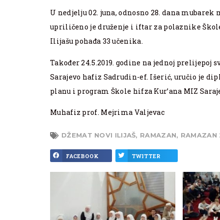
U nedjelju 02. juna, odnosno 28. dana mubarek
upriličeno je druženje i iftar za polaznike Šk
Ilijašu pohađa 33 učenika.
Također 24.5.2019. godine na jednoj prelijepoj
Sarajevo hafiz Sadrudin-ef. Išerić, uručio je d
planu i program Škole hifza Kur’ana MIZ Saraj
Muhafiz prof. Mejrima Valjevac
DŽEMAT NOVI ILIJAŠ
,
RAMAZAN
,
RAMAZAN 
FACEBOOK
TWITTER