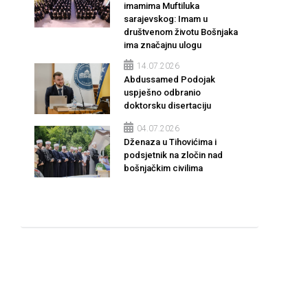
imamima Muftiluka
sarajevskog: Imam u
društvenom životu Bošnjaka
ima značajnu ulogu
14.07.2026
Abdussamed Podojak
uspješno odbranio
doktorsku disertaciju
04.07.2026
Dženaza u Tihovićima i
podsjetnik na zločin nad
bošnjačkim civilima