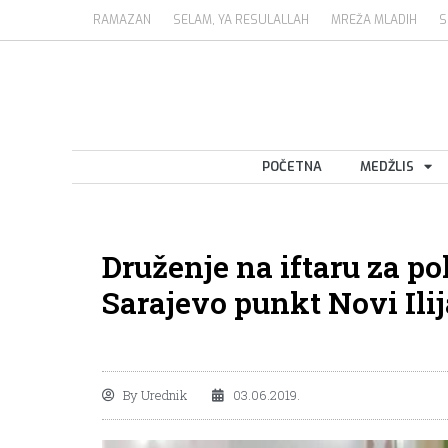
RAMAZAN
SELAM, YA RESULALLAH
MREŽA MLADIH
S
POČETNA
MEDŽLIS
Druženje na iftaru za p
Sarajevo punkt Novi Ili
By
Urednik
03.06.2019.