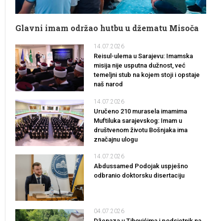
Glavni imam održao hutbu u džematu Misoča
14.07.2026
Reisul-ulema u Sarajevu: Imamska
misija nije usputna dužnost, već
temeljni stub na kojem stoji i opstaje
naš narod
14.07.2026
Uručeno 210 murasela imamima
Muftiluka sarajevskog: Imam u
društvenom životu Bošnjaka ima
značajnu ulogu
14.07.2026
Abdussamed Podojak uspješno
odbranio doktorsku disertaciju
04.07.2026
Dženaza u Tihovićima i podsjetnik na