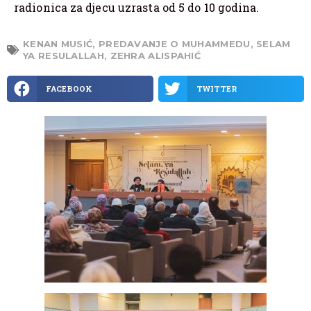
radionica za djecu uzrasta od 5 do 10 godina.
KENAN MUSIĆ
,
PREDAVANJE O MUHAMMEDU
,
SELAM
YA RESULALLAH
,
ZEHRA ALISPAHIĆ
FACEBOOK
TWITTER