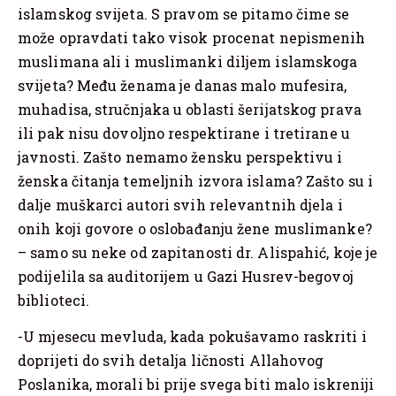
islamskog svijeta. S pravom se pitamo čime se
može opravdati tako visok procenat nepismenih
muslimana ali i muslimanki diljem islamskoga
svijeta? Među ženama je danas malo mufesira,
muhadisa, stručnjaka u oblasti šerijatskog prava
ili pak nisu dovoljno respektirane i tretirane u
javnosti. Zašto nemamo žensku perspektivu i
ženska čitanja temeljnih izvora islama? Zašto su i
dalje muškarci autori svih relevantnih djela i
onih koji govore o oslobađanju žene muslimanke?
– samo su neke od zapitanosti dr. Alispahić, koje je
podijelila sa auditorijem u Gazi Husrev-begovoj
biblioteci.
-U mjesecu mevluda, kada pokušavamo raskriti i
doprijeti do svih detalja ličnosti Allahovog
Poslanika, morali bi prije svega biti malo iskreniji