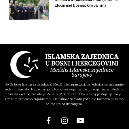
zločin nad bošnjačkim civilima
Po Ustavu Islamske zajednice, Medžlis je organizaciona jedinica sa najmanje
sedam džemata. Na području gotovo svake općine postoji organiziran Medžlis.
Izuzetak od tog pravila je Medžlis IZ Sarajevo. U toku svog postojanja bio je
različito prostorno organiziran. Trenutno obuhvata područje Kantona Sarajevo
sa malim odstupanjem.