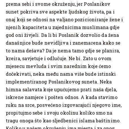
prema sebi i svome okruženju, jer Poslanikov
sunet pokriva sve aspekte ljudskog života, pa i
onaj koji se odnosi na valjano pozicioniranje žene i
njenih kapaciteta u zajednicima muslimana gdje
god oni živjeli. Da li bi Poslanik dozvolio da žena
današnjice bude nevidljiva i zanemarena kako se
to nama dešava? Da je nema tamo gdje se planira,
kreira, savjetuje i odlučuje. Ne bi. Zato u ovom
mjesecu mevluda i svim narednim koje ćemo
dočekivati, neka među nama više bude istinski
implementiranog Poslanikovog suneta. Neka
himna salavata koje upućujemo prati naša djela,
iskrene namjere i pošten odnos. A kada stavimo
ruku na srce, posvećeno izgovarajući njegovo ime,
propitujmo sebe i svoju okolinu koliko smo na
tragu onoga što kao sljedbenici islama baštinimo.
Koliko u našem okruženju ima mjesta i za onog