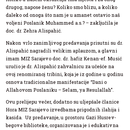
drugog, napose ženu? Koliko smo blizu, a koliko
daleko od onoga što nam je u amanet ostavio naš
voljeni Poslanik Muhammed a.s.? – zaključila je
doc. dr. Zehra Alispahić.
Nakon vrlo zanimljivog predavanja prisutni su dr.
Alispahić nagradili velikim aplauzom, a glavni
imam MIZ Sarajevo doc. dr. hafiz Kenan-ef. Musić
uručio je dr. Alispahić zahvalnicu za učešće na
ovoj renomiranoj tribini, koja je iz godine u godinu
osnova tradicionalne manifestacije “Dani o
Allahovom Poslaniku – Selam, ya Resulallah”.
Ovu prelijepu večer, dodatno su uljepšale članice
Hora MIZ Sarajevo izvedbama prigodnih ilahija i
kasida. Uz predavanje, u prostoru Gazi Husrev-
begove biblioteke, organizovana je i edukativna