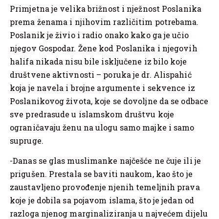
Primjetna je velika brižnost i nježnost Poslanika
prema ženama i njihovim različitim potrebama.
Poslanik je živio i radio onako kako ga je učio
njegov Gospodar. Žene kod Poslanika i njegovih
halifa nikada nisu bile isključene iz bilo koje
društvene aktivnosti – poruka je dr. Alispahić
koja je navela i brojne argumente i sekvence iz
Poslanikovog života, koje se dovoljne da se odbace
sve predrasude u islamskom društvu koje
ograničavaju ženu na ulogu samo majke i samo
supruge.
-Danas se glas muslimanke najčešće ne čuje ili je
prigušen. Prestala se baviti naukom, kao što je
zaustavljeno provođenje njenih temeljnih prava
koje je dobila sa pojavom islama, što je jedan od
razloga njenog marginaliziranja u najvećem dijelu