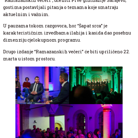
“Ramazanskih večeri”, učenici Prve gimnazije Sarajevo,
gostima postavljali pitanja o temama koje smatraju
aktuelnim i važnim.
U pauzama tokom razgovora, hor “Šapat srca” je
karakterističnim izvedbama ilahija i kasida dao posebnu
dimenziju cjelokupnom programu.
Drugo izdanje “Ramazanskih večeri” će biti upriličeno 22.
marta u istom prostoru.