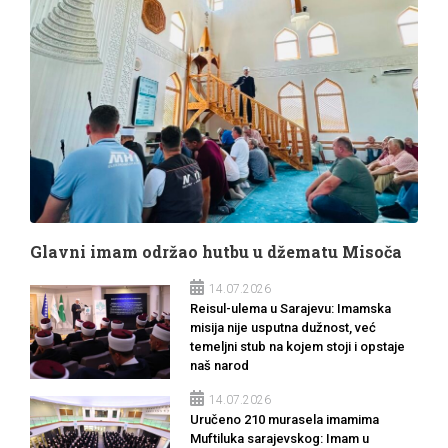
Glavni imam održao hutbu u džematu Misoča
14.07.2026
Reisul-ulema u Sarajevu: Imamska
misija nije usputna dužnost, već
temeljni stub na kojem stoji i opstaje
naš narod
14.07.2026
Uručeno 210 murasela imamima
Muftiluka sarajevskog: Imam u