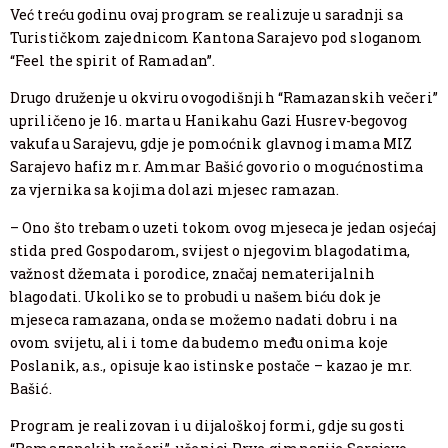
Već treću godinu ovaj program se realizuje u saradnji sa
Turističkom zajednicom Kantona Sarajevo pod sloganom
“Feel the spirit of Ramadan”.
Drugo druženje u okviru ovogodišnjih “Ramazanskih večeri”
upriličeno je 16. marta u Hanikahu Gazi Husrev-begovog
vakufa u Sarajevu, gdje je pomoćnik glavnog imama MIZ
Sarajevo hafiz mr. Ammar Bašić govorio o mogućnostima
za vjernika sa kojima dolazi mjesec ramazan.
– Ono što trebamo uzeti tokom ovog mjeseca je jedan osjećaj
stida pred Gospodarom, svijest o njegovim blagodatima,
važnost džemata i porodice, značaj nematerijalnih
blagodati. Ukoliko se to probudi u našem biću dok je
mjeseca ramazana, onda se možemo nadati dobru i na
ovom svijetu, ali i tome da budemo među onima koje
Poslanik, a.s., opisuje kao istinske postače – kazao je mr.
Bašić.
Program je realizovan i u dijaloškoj formi, gdje su gosti