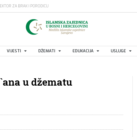
EKTOR ZA BRAK I PORODICU
VIJESTI
DŽEMATI
EDUKACIJA
USLUGE
r`ana u džematu