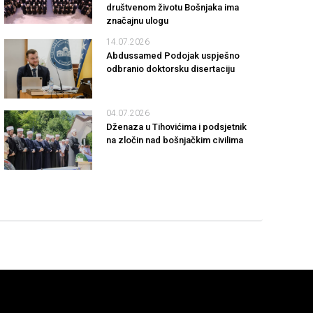
društvenom životu Bošnjaka ima
značajnu ulogu
14.07.2026
Abdussamed Podojak uspješno
odbranio doktorsku disertaciju
04.07.2026
Dženaza u Tihovićima i podsjetnik
na zločin nad bošnjačkim civilima