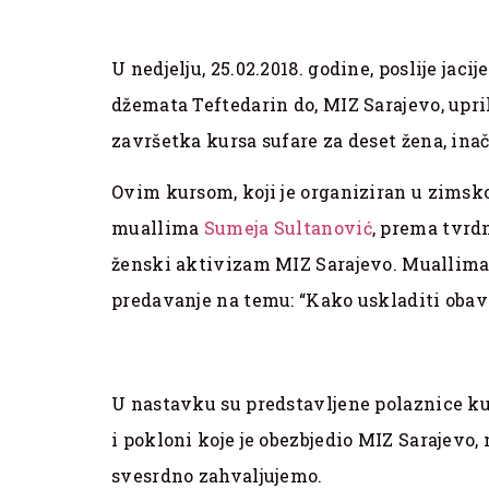
U nedjelju, 25.02.2018. godine, poslije ja
džemata Teftedarin do, MIZ Sarajevo, upr
završetka kursa sufare za deset žena, in
Ovim kursom, koji je organiziran u zimsk
muallima
Sumeja Sultanović
, prema tvr
ženski aktivizam MIZ Sarajevo. Muallima
predavanje na temu: “Kako uskladiti obav
U nastavku su predstavljene polaznice kur
i pokloni koje je obezbjedio MIZ Sarajevo, 
svesrdno zahvaljujemo.