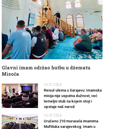
Glavni imam održao hutbu u džematu
Misoča
14.07.2026
Reisul-ulema u Sarajevu: Imamska
misija nije usputna dužnost, već
temeljni stub na kojem stoji i
opstaje naš narod
14.07.2026
Uručeno 210 murasela imamima
Muftiluka sarajevskog: Imam u