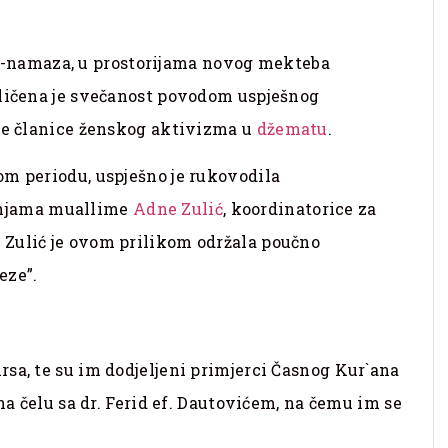
cije-namaza, u prostorijama novog mekteba
iličena je svečanost povodom uspješnog
ače članice ženskog aktivizma u
džematu
.
om periodu, uspješno je rukovodila
dnjama muallime
Adne Zulić
, koordinatorice za
 Zulić je ovom prilikom održala poučno
eze”.
sa, te su im dodjeljeni primjerci Časnog Kur`ana
na čelu sa dr. Ferid ef. Dautovićem, na čemu im se