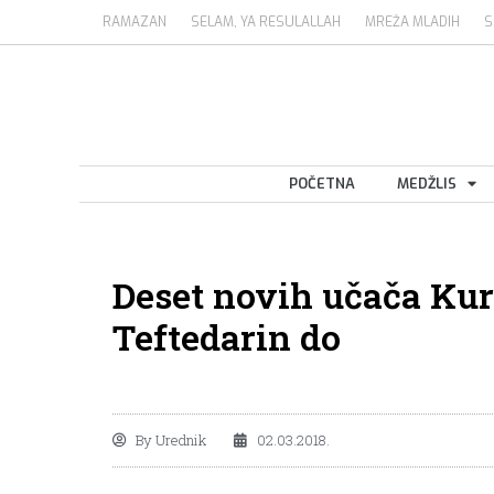
RAMAZAN
SELAM, YA RESULALLAH
MREŽA MLADIH
S
POČETNA
MEDŽLIS
Deset novih učača Ku
Teftedarin do
By
Urednik
02.03.2018.