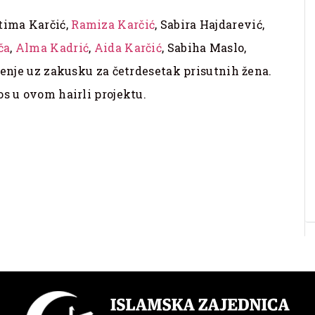
tima Karčić,
Ramiza Karčić
, Sabira Hajdarević,
ča
,
Alma Kadrić
,
Aida Karčić
, Sabiha Maslo,
ženje uz zakusku za četrdesetak prisutnih žena.
os u ovom hairli projektu.