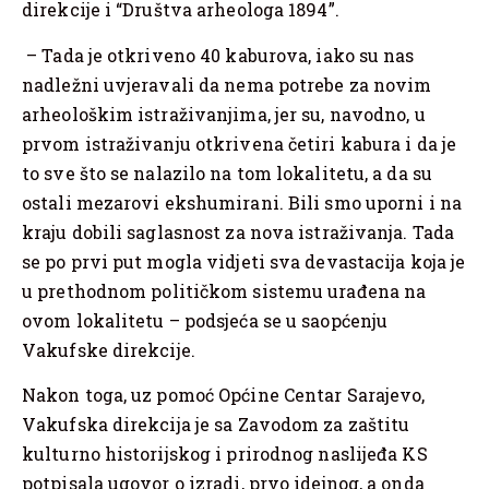
direkcije i “Društva arheologa 1894”.
– Tada je otkriveno 40 kaburova, iako su nas
nadležni uvjeravali da nema potrebe za novim
arheološkim istraživanjima, jer su, navodno, u
prvom istraživanju otkrivena četiri kabura i da je
to sve što se nalazilo na tom lokalitetu, a da su
ostali mezarovi ekshumirani. Bili smo uporni i na
kraju dobili saglasnost za nova istraživanja. Tada
se po prvi put mogla vidjeti sva devastacija koja je
u prethodnom političkom sistemu urađena na
ovom lokalitetu – podsjeća se u saopćenju
Vakufske direkcije.
Nakon toga, uz pomoć Općine Centar Sarajevo,
Vakufska direkcija je sa Zavodom za zaštitu
kulturno historijskog i prirodnog naslijeđa KS
potpisala ugovor o izradi, prvo idejnog, a onda