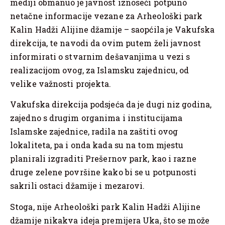
mediji obmanuo je javnost iznoseći potpuno
netačne informacije vezane za Arheološki park
Kalin Hadži Alijine džamije – saopćila je Vakufska
direkcija, te navodi da ovim putem želi javnost
informirati o stvarnim dešavanjima u vezi s
realizacijom ovog, za Islamsku zajednicu, od
velike važnosti projekta.
Vakufska direkcija podsjeća da je dugi niz godina,
zajedno s drugim organima i institucijama
Islamske zajednice, radila na zaštiti ovog
lokaliteta, pa i onda kada su na tom mjestu
planirali izgraditi Prešernov park, kao i razne
druge zelene površine kako bi se u potpunosti
sakrili ostaci džamije i mezarovi.
Stoga, nije Arheološki park Kalin Hadži Alijine
džamije nikakva ideja premijera Uka, što se može