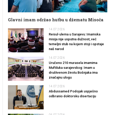
Glavni imam održao hutbu u džematu Misoča
14.07.2026
Reisul-ulema u Sarajevu: Imamska
misija nije usputna dužnost, već
temeljni stub na kojem stoji i opstaje
naš narod
14.07.2026
Uručeno 210 murasela imamima
Muftiluka sarajevskog: Imam u
društvenom životu Bošnjaka ima
značajnu ulogu
14.07.2026
Abdussamed Podojak uspješno
odbranio doktorsku disertaciju
04.07.2026