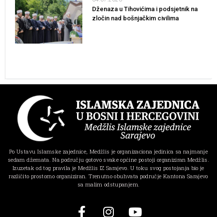
Dženaza u Tihovićima i podsjetnik na
zločin nad bošnjačkim civilima
Po Ustavu Islamske zajednice, Medžlis je organizaciona jedinica sa najmanje
sedam džemata. Na području gotovo svake općine postoji organiziran Medžlis.
Izuzetak od tog pravila je Medžlis IZ Sarajevo. U toku svog postojanja bio je
različito prostorno organiziran. Trenutno obuhvata područje Kantona Sarajevo
sa malim odstupanjem.