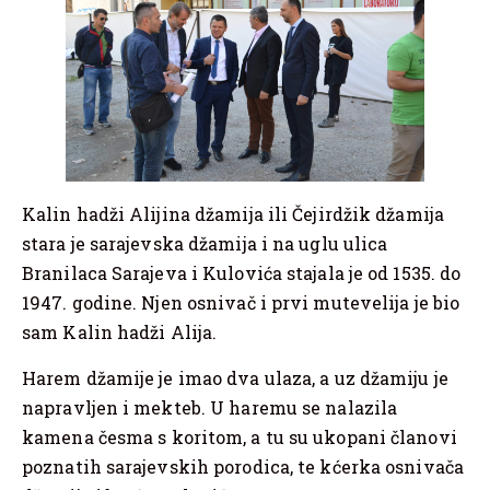
Kalin hadži Alijina džamija ili Čejirdžik džamija
stara je sarajevska džamija i na uglu ulica
Branilaca Sarajeva i Kulovića stajala je od 1535. do
1947. godine. Njen osnivač i prvi mutevelija je bio
sam Kalin hadži Alija.
Harem džamije je imao dva ulaza, a uz džamiju je
napravljen i mekteb. U haremu se nalazila
kamena česma s koritom, a tu su ukopani članovi
poznatih sarajevskih porodica, te kćerka osnivača