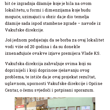
bit će izgradnja džamije koje je bila na ovom
lokalitetu, u formi i dimenzijama koje budu
moguće, uzimajući u obzir da je dio temelja
džamije sada ispod stambene zgrade – navode iz
Vakufske direkcije.
Još jednom podsjećaju da se borba za ovaj lokalitet
vodi više od 20 godina i da su donekle
iznenađujuće ovakve izjave premijera Vlade KS.
Vakufska direkcija zahvaljuje svima koji su
doprinijeli i koji doprinose rješavanju ovog
problema, te ističe da je ovaj projekat rezultat,
uglavnom, upornosti Vakufske direkcije i Općine
Centar, o čemu svjedoči i potpisani sporazum.