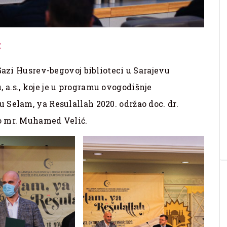
E
Gazi Husrev-begovoj biblioteci u Sarajevu
a.s., koje je u programu ovogodišnje
Selam, ya Resulallah 2020. održao doc. dr.
o mr. Muhamed Velić.