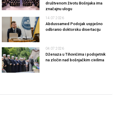
društvenom životu Bošnjaka ima
značajnu ulogu
14.07.2026
Abdussamed Podojak uspješno
odbranio doktorsku disertaciju
04.07.2026
Dženaza u Tihovićima i podsjetnik
na zločin nad bošnjačkim civilima