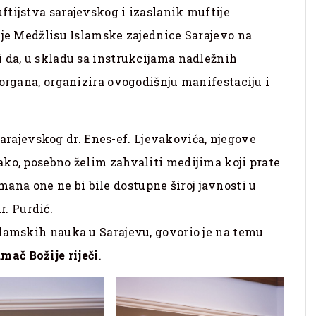
tijstva sarajevskog i izaslanik muftije
 je Medžlisu Islamske zajednice Sarajevo na
 da, u skladu sa instrukcijama nadležnih
 organa, organizira ovogodišnju manifestaciju i
arajevskog dr. Enes-ef. Ljevakovića, njegove
 tako, posebno želim zahvaliti medijima koji prate
mana one ne bi bile dostupne široj javnosti u
r. Purdić.
slamskih nauka u Sarajevu, govorio je na temu
ač Božije riječi
.