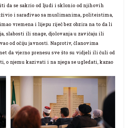
ti da se sakrio od ljudi i sklonio od njihovih
 živio i sarađivao sa muslimanima, politeistima,
mao vremena i lijepu riječ bez obzira na to da li
a, slabosti ili snage, djolovanja u zavičaju ili
vao od očiju javnosti. Naprotiv, članovima
t da vjerno prenesu sve što su vidjeli ili čuli od
i, o njemu kazivati i na njega se ugledati, kazao