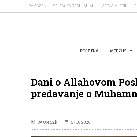
RAMAZAN
SELAM, YA RESULALLAH
MREŽA MLADIH
S
POČETNA
MEDŽLIS
Dani o Allahovom Pos
predavanje o Muhamme
By
Urednik
27.10.2020.