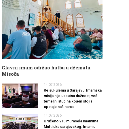
Glavni imam održao hutbu u džematu
Misoča
14.07.2026
Reisul-ulema u Sarajevu: Imamska
misija nije usputna dužnost, već
temeljni stub na kojem stoji i
opstaje naš narod
14.07.2026
Uručeno 210 murasela imamima
Muftiluka sarajevskog: Imam u