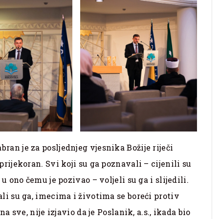
ran je za posljednjeg vjesnika Božije riječi
prijekoran. Svi koji su ga poznavali – cijenili su
 u ono čemu je pozivao – voljeli su ga i slijedili.
ali su ga, imecima i životima se boreći protiv
na sve, nije izjavio da je Poslanik, a.s., ikada bio