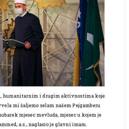
, humanitarnim i drugim aktivnostima koje
evvela mi šaljemo selam našem Pejgamberu
ubarek mjesec mevluda, mjesec u kojem je
ammed, a.s., naglasio je glavni imam.