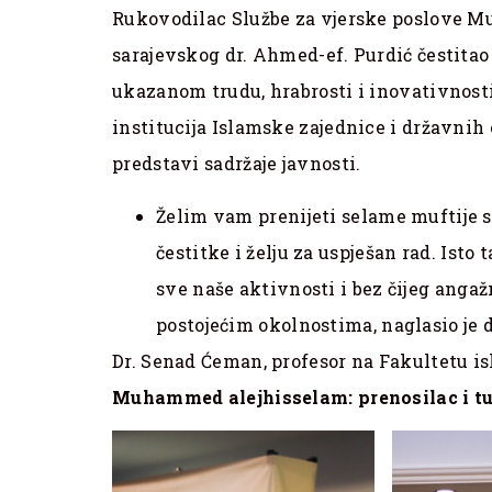
Rukovodilac Službe za vjerske poslove Muf
sarajevskog dr. Ahmed-ef. Purdić čestitao
ukazanom trudu, hrabrosti i inovativnosti
institucija Islamske zajednice i državnih
predstavi sadržaje javnosti.
Želim vam prenijeti selame muftije s
čestitke i želju za uspješan rad. Isto
sve naše aktivnosti i bez čijeg angaž
postojećim okolnostima, naglasio je d
Dr. Senad Ćeman, profesor na Fakultetu i
Muhammed alejhisselam: prenosilac i tum