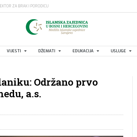
EKTOR ZA BRAK I PORODICU
VIJESTI
DŽEMATI
EDUKACIJA
USLUGE
laniku: Održano prvo
du, a.s.