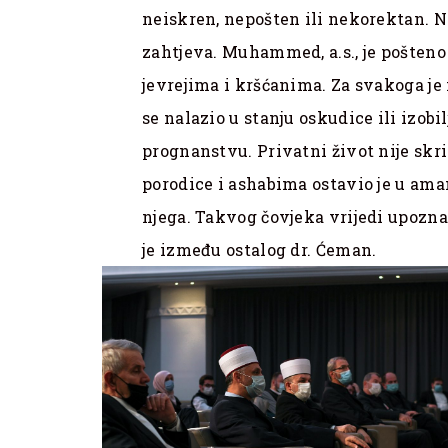
neiskren, nepošten ili nekorektan. Ni
zahtjeva. Muhammed, a.s., je pošteno
jevrejima i kršćanima. Za svakoga je i
se nalazio u stanju oskudice ili izobilj
prognanstvu. Privatni život nije skri
porodice i ashabima ostavio je u amane
njega. Takvog čovjeka vrijedi upoznat
je između ostalog dr. Ćeman.