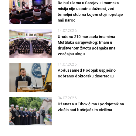
Reisul-ulema u Sarajevu: Imamska
misija nije usputna dužnost, već
temeljni stub na kojem stoji i opstaje
naš narod
14.07.2026
Uručeno 210 murasela imamima
Muftiluka sarajevskog: Imam u
društvenom životu Bošnjaka ima
značajnu ulogu
14.07.2026
Abdussamed Podojak uspješno
odbranio doktorsku disertaciju
04.07.2026
Dženaza u Tihovićima i podsjetnik na
zločin nad bošnjačkim civilima