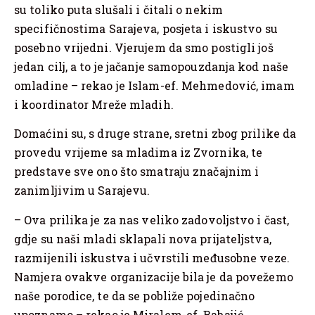
su toliko puta slušali i čitali o nekim
specifičnostima Sarajeva, posjeta i iskustvo su
posebno vrijedni. Vjerujem da smo postigli još
jedan cilj, a to je jačanje samopouzdanja kod naše
omladine – rekao je Islam-ef. Mehmedović, imam
i koordinator Mreže mladih.
Domaćini su, s druge strane, sretni zbog prilike da
provedu vrijeme sa mladima iz Zvornika, te
predstave sve ono što smatraju značajnim i
zanimljivim u Sarajevu.
– Ova prilika je za nas veliko zadovoljstvo i čast,
gdje su naši mladi sklapali nova prijateljstva,
razmijenili iskustva i učvrstili međusobne veze.
Namjera ovakve organizacije bila je da povežemo
naše porodice, te da se pobliže pojedinačno
upoznamo – rekao je Miralem-ef. Babajić,