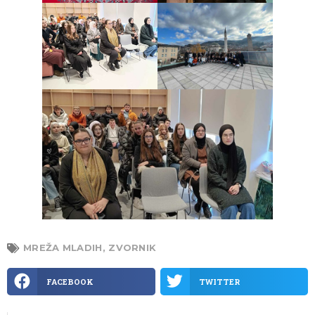
MREŽA MLADIH
,
ZVORNIK
FACEBOOK
TWITTER