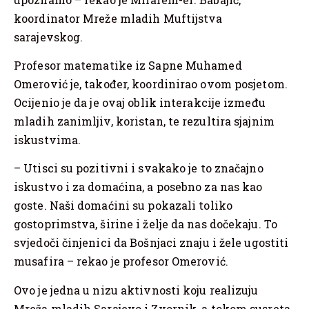
koordinator Mreže mladih Muftijstva
sarajevskog.
Profesor matematike iz Sapne Muhamed
Omerović je, također, koordinirao ovom posjetom.
Ocijenio je da je ovaj oblik interakcije između
mladih zanimljiv, koristan, te rezultira sjajnim
iskustvima.
– Utisci su pozitivni i svakako je to značajno
iskustvo i za domaćina, a posebno za nas kao
goste. Naši domaćini su pokazali toliko
gostoprimstva, širine i želje da nas dočekaju. To
svjedoči činjenici da Bošnjaci znaju i žele ugostiti
musafira – rekao je profesor Omerović.
Ovo je jedna u nizu aktivnosti koju realizuju
Mreža mladih Sarajevo i Zvornik, a tokom susreta