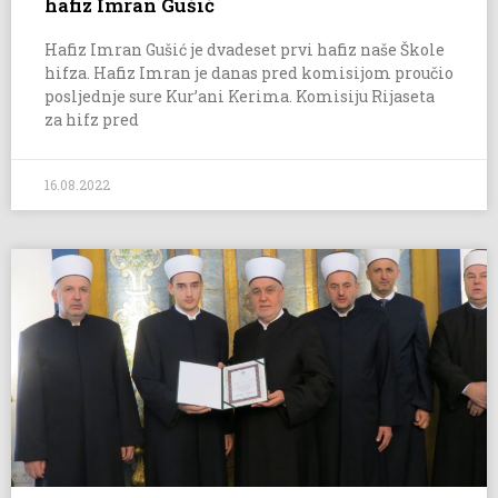
hafiz Imran Gušić
Hafiz Imran Gušić je dvadeset prvi hafiz naše Škole
hifza. Hafiz Imran je danas pred komisijom proučio
posljednje sure Kur’ani Kerima. Komisiju Rijaseta
za hifz pred
16.08.2022