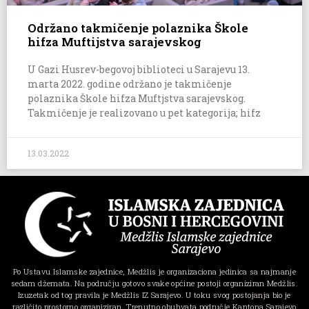
Održano takmičenje polaznika Škole
hifza Muftijstva sarajevskog
U Gazi Husrev-begovoj biblioteci u Sarajevu 13.
marta 2022. godine održano je takmičenje
polaznika Škole hifza Muftjstva sarajevskog.
Takmičenje je realizovano u pet kategorija; hifz
13.03.2022
Po Ustavu Islamske zajednice, Medžlis je organizaciona jedinica sa najmanje
sedam džemata. Na području gotovo svake općine postoji organiziran Medžlis.
Izuzetak od tog pravila je Medžlis IZ Sarajevo. U toku svog postojanja bio je
različito prostorno organiziran. Trenutno obuhvata područje Kantona Sarajevo