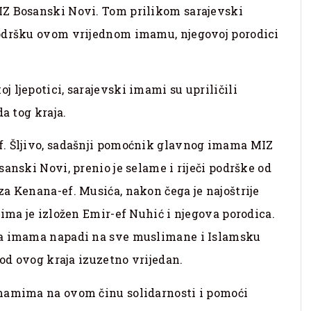
IZ Bosanski Novi. Tom prilikom sarajevski
podršku ovom vrijednom imamu, njegovoj porodici
 ljepotici, sarajevski imami su upriličili
a tog kraja.
f. Šljivo, sadašnji pomoćnik glavnog imama MIZ
anski Novi, prenio je selame i riječi podrške od
a Kenana-ef. Musića, nakon čega je najoštrije
jima je izložen Emir-ef Nuhić i njegova porodica.
na imama napadi na sve muslimane i Islamsku
rod ovog kraja izuzetno vrijedan.
imamima na ovom činu solidarnosti i pomoći