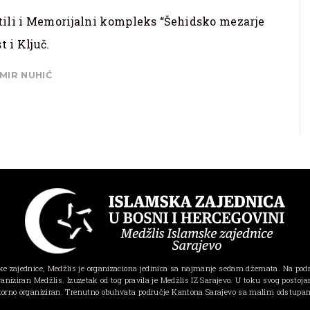
tili i Memorijalni kompleks “Šehidsko mezarje
 i Ključ.
MIR NUHIĆ
e zajednice, Medžlis je organizaciona jedinica sa najmanje sedam džemata. Na pod
ganiziran Medžlis. Izuzetak od tog pravila je Medžlis IZ Sarajevo. U toku svog postojanj
torno organiziran. Trenutno obuhvata područje Kantona Sarajevo sa malim odstupa