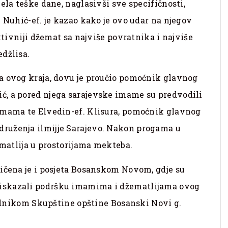
ela teške dane, naglasivši sve specifičnosti,
 Nuhić-ef. je kazao kako je ovo udar na njegov
aktivniji džemat sa najviše povratnika i najviše
džlisa.
a ovog kraja, dovu je proučio pomoćnik glavnog
, a pored njega sarajevske imame su predvodili
imama te Elvedin-ef. Klisura, pomoćnik glavnog
ruženja ilmijje Sarajevo. Nakon progama u
ematlija u prostorijama mekteba.
ličena je i posjeta Bosanskom Novom, gdje su
iskazali podršku imamima i džematlijama ovog
sjednikom Skupštine opštine Bosanski Novi g.