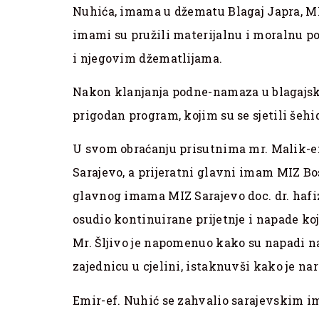
Nuhića, imama u džematu Blagaj Japra, M
imami su pružili materijalnu i moralnu 
i njegovim džematlijama.
Nakon klanjanja podne-namaza u blagajskoj
prigodan program, kojim su se sjetili šehid
U svom obraćanju prisutnima mr. Malik-e
Sarajevo, a prijeratni glavni imam MIZ Bos
glavnog imama MIZ Sarajevo doc. dr. hafiz
osudio kontinuirane prijetnje i napade ko
Mr. Šljivo je napomenuo kako su napadi 
zajednicu u cjelini, istaknuvši kako je na
Emir-ef. Nuhić se zahvalio sarajevskim 