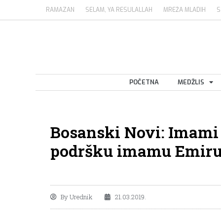
RAMAZAN
SELAM, YA RESULALLAH
MREŽA MLADIH
S
POČETNA
MEDŽLIS
Bosanski Novi: Imami 
podršku imamu Emiru
By
Urednik
21.03.2019.