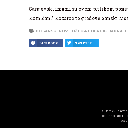
Sarajevski imami su ovom prilikom posje
Kamičani” Kozarac te gradove Sanski Most
BOSANSKI NOVI
,
DŽEMAT BLAGAJ JAPRA
,
E
FACEBOOK
TWITTER
Po Ustavu Islamsk
općine postoji or
pros