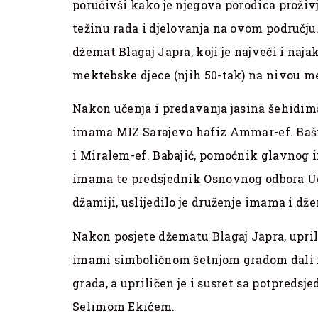
poručivši kako je njegova porodica proživj
težinu rada i djelovanja na ovom području.
džemat Blagaj Japra, koji je najveći i naj
mektebske djece (njih 50-tak) na nivou me
Nakon učenja i predavanja jasina šehidim
imama MIZ Sarajevo hafiz Ammar-ef. Bašić
i Miralem-ef. Babajić, pomoćnik glavnog 
imama te predsjednik Osnovnog odbora Ud
džamiji, uslijedilo je druženje imama i dž
Nakon posjete džematu Blagaj Japra, upri
imami simboličnom šetnjom gradom dali 
grada, a upriličen je i susret sa potpred
Selimom Ekićem.