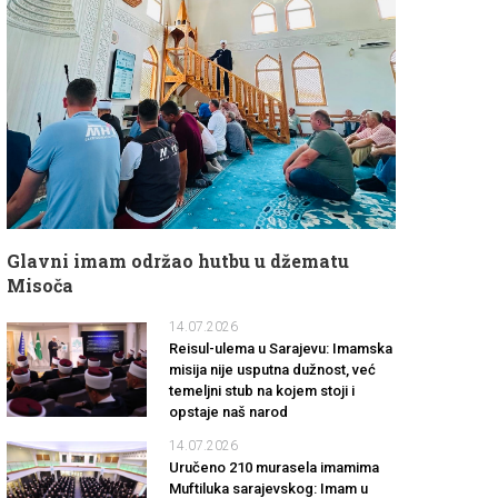
Glavni imam održao hutbu u džematu
Misoča
14.07.2026
Reisul-ulema u Sarajevu: Imamska
misija nije usputna dužnost, već
temeljni stub na kojem stoji i
opstaje naš narod
14.07.2026
Uručeno 210 murasela imamima
Muftiluka sarajevskog: Imam u