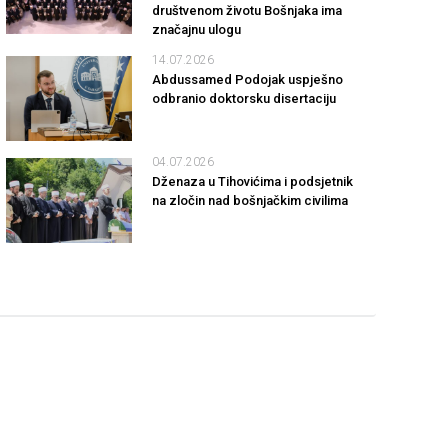
društvenom životu Bošnjaka ima
značajnu ulogu
14.07.2026
Abdussamed Podojak uspješno
odbranio doktorsku disertaciju
04.07.2026
Dženaza u Tihovićima i podsjetnik
na zločin nad bošnjačkim civilima