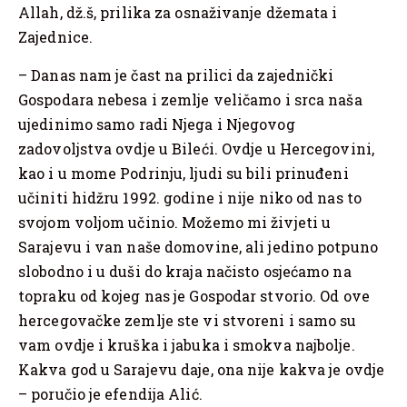
Allah, dž.š, prilika za osnaživanje džemata i
Zajednice.
– Danas nam je čast na prilici da zajednički
Gospodara nebesa i zemlje veličamo i srca naša
ujedinimo samo radi Njega i Njegovog
zadovoljstva ovdje u Bileći. Ovdje u Hercegovini,
kao i u mome Podrinju, ljudi su bili prinuđeni
učiniti hidžru 1992. godine i nije niko od nas to
svojom voljom učinio. Možemo mi živjeti u
Sarajevu i van naše domovine, ali jedino potpuno
slobodno i u duši do kraja načisto osjećamo na
topraku od kojeg nas je Gospodar stvorio. Od ove
hercegovačke zemlje ste vi stvoreni i samo su
vam ovdje i kruška i jabuka i smokva najbolje.
Kakva god u Sarajevu daje, ona nije kakva je ovdje
– poručio je efendija Alić.