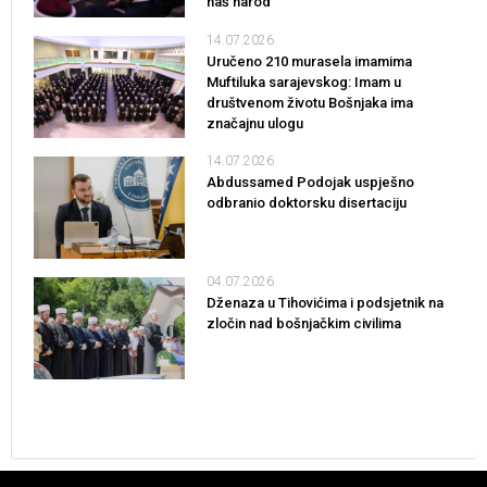
naš narod
14.07.2026
Uručeno 210 murasela imamima
Muftiluka sarajevskog: Imam u
društvenom životu Bošnjaka ima
značajnu ulogu
14.07.2026
Abdussamed Podojak uspješno
odbranio doktorsku disertaciju
04.07.2026
Dženaza u Tihovićima i podsjetnik na
zločin nad bošnjačkim civilima