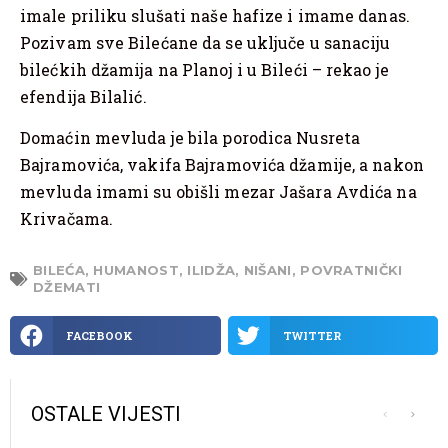
imale priliku slušati naše hafize i imame danas.
Pozivam sve Bilećane da se uključe u sanaciju
bilećkih džamija na Planoj i u Bileći – rekao je
efendija Bilalić.
Domaćin mevluda je bila porodica Nusreta
Bajramovića, vakifa Bajramovića džamije, a nakon
mevluda imami su obišli mezar Jašara Avdića na
Krivačama.
BILEĆA
,
HUMANOST
,
ILIDŽA
,
NIŠANI
,
POVRATNIČKI
DŽEMATI
FACEBOOK
TWITTER
OSTALE VIJESTI