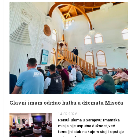
Glavni imam održao hutbu u džematu Misoča
14.07.2026
Reisul-ulema u Sarajevu: Imamska
misija nije usputna dužnost, već
temeljni stub na kojem stoji i opstaje