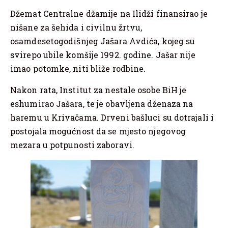
Džemat Centralne džamije na Ilidži finansirao je
nišane za šehida i civilnu žrtvu,
osamdesetogodišnjeg Jašara Avdića, kojeg su
svirepo ubile komšije 1992. godine. Jašar nije
imao potomke, niti bliže rodbine.
Nakon rata, Institut za nestale osobe BiH je
eshumirao Jašara, te je obavljena dženaza na
haremu u Krivačama. Drveni bašluci su dotrajali i
postojala mogućnost da se mjesto njegovog
mezara u potpunosti zaboravi.