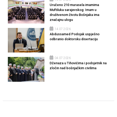
Uručeno 210 murasela imamima
Muftiluka sarajevskog: Imam u
društvenom životu Bošnjaka ima
značajnu ulogu
14.07.2026
Abdussamed Podojak uspješno
odbranio doktorsku disertaciju
04.07.2026
Dženaza u Tihovićima i podsjetnik na
zločin nad bošnjačkim civilima