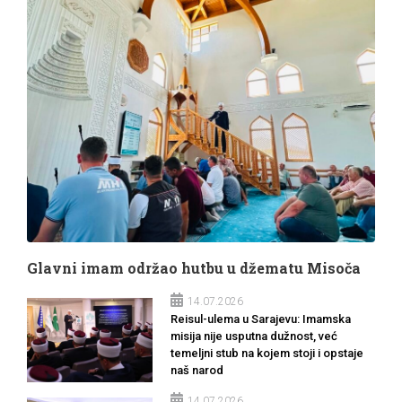
Glavni imam održao hutbu u džematu Misoča
14.07.2026
Reisul-ulema u Sarajevu: Imamska
misija nije usputna dužnost, već
temeljni stub na kojem stoji i opstaje
naš narod
14.07.2026