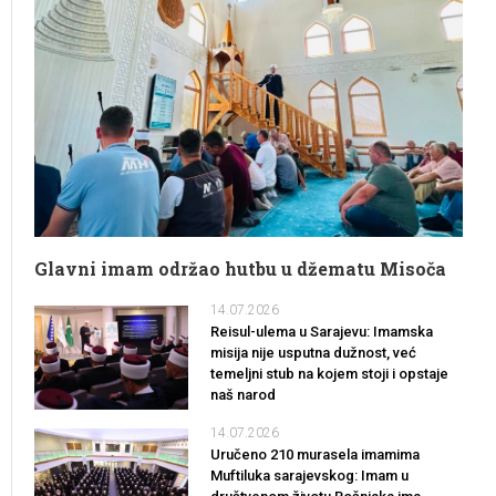
Glavni imam održao hutbu u džematu Misoča
14.07.2026
Reisul-ulema u Sarajevu: Imamska
misija nije usputna dužnost, već
temeljni stub na kojem stoji i opstaje
naš narod
14.07.2026
Uručeno 210 murasela imamima
Muftiluka sarajevskog: Imam u