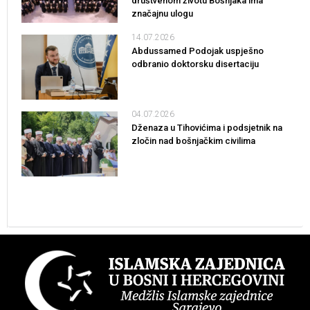
društvenom životu Bošnjaka ima
značajnu ulogu
14.07.2026
Abdussamed Podojak uspješno
odbranio doktorsku disertaciju
04.07.2026
Dženaza u Tihovićima i podsjetnik na
zločin nad bošnjačkim civilima