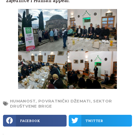
zajednice i Human appeal.
HUMANOST
,
POVRATNIČKI DŽEMATI
,
SEKTOR
DRUŠTVENE BRIGE
FACEBOOK
TWITTER