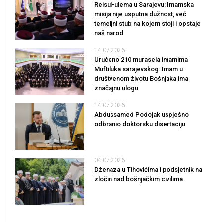
Reisul-ulema u Sarajevu: Imamska
misija nije usputna dužnost, već
temeljni stub na kojem stoji i opstaje
naš narod
14.07.2026
Uručeno 210 murasela imamima
Muftiluka sarajevskog: Imam u
društvenom životu Bošnjaka ima
značajnu ulogu
14.07.2026
Abdussamed Podojak uspješno
odbranio doktorsku disertaciju
04.07.2026
Dženaza u Tihovićima i podsjetnik na
zločin nad bošnjačkim civilima