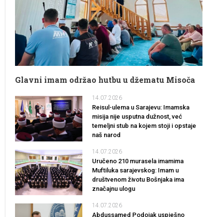
Glavni imam održao hutbu u džematu Misoča
14.07.2026
Reisul-ulema u Sarajevu: Imamska
misija nije usputna dužnost, već
temeljni stub na kojem stoji i opstaje
naš narod
14.07.2026
Uručeno 210 murasela imamima
Muftiluka sarajevskog: Imam u
društvenom životu Bošnjaka ima
značajnu ulogu
14.07.2026
Abdussamed Podojak uspješno