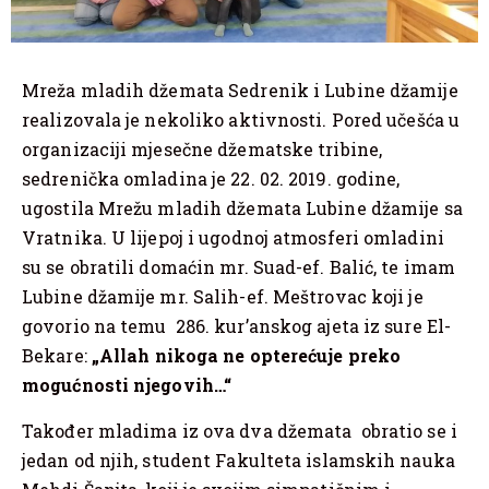
Mreža mladih džemata Sedrenik i Lubine džamije
realizovala je nekoliko aktivnosti. Pored učešća u
organizaciji mjesečne džematske tribine,
sedrenička omladina je 22. 02. 2019. godine,
ugostila Mrežu mladih džemata Lubine džamije sa
Vratnika. U lijepoj i ugodnoj atmosferi omladini
su se obratili domaćin mr. Suad-ef. Balić, te imam
Lubine džamije mr. Salih-ef. Meštrovac koji je
govorio na temu 286. kur’anskog ajeta iz sure El-
Bekare:
„Allah nikoga ne opterećuje preko
mogućnosti njegovih…“
Također mladima iz ova dva džemata obratio se i
jedan od njih, student Fakulteta islamskih nauka