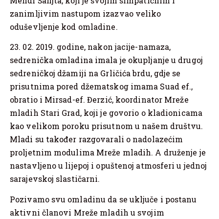
Mehdi Šanjta, koji je svojim simpatičnim i
zanimljivim nastupom izazvao veliko
oduševljenje kod omladine.
23. 02. 2019. godine, nakon jacije-namaza,
sedrenička omladina imala je okupljanje u drugoj
sedreničkoj džamiji na Grličića brdu, gdje se
prisutnima pored džematskog imama Suad ef.,
obratio i Mirsad-ef. Đerzić, koordinator Mreže
mladih Stari Grad, koji je govorio o kladionicama
kao velikom poroku prisutnom u našem društvu.
Mladi su također razgovarali o nadolazećim
proljetnim modulima Mreže mladih. A druženje je
nastavljeno u lijepoj i opuštenoj atmosferi u jednoj
sarajevskoj slastičarni.
Pozivamo svu omladinu da se uključe i postanu
aktivni članovi Mreže mladih u svojim