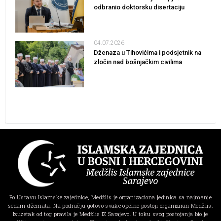
odbranio doktorsku disertaciju
04.07.2026
Dženaza u Tihovićima i podsjetnik na
zločin nad bošnjačkim civilima
Po Ustavu Islamske zajednice, Medžlis je organizaciona jedinica sa najmanje
sedam džemata. Na području gotovo svake općine postoji organiziran Medžlis.
Izuzetak od tog pravila je Medžlis IZ Sarajevo. U toku svog postojanja bio je