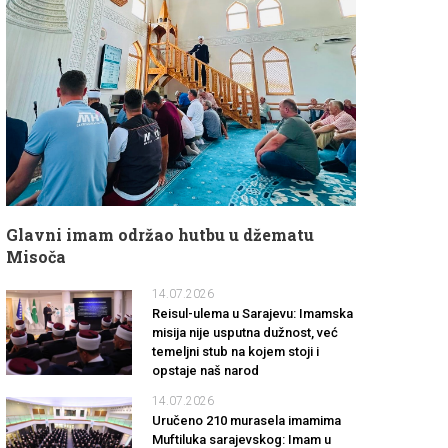
Glavni imam održao hutbu u džematu
Misoča
14.07.2026
Reisul-ulema u Sarajevu: Imamska
misija nije usputna dužnost, već
temeljni stub na kojem stoji i
opstaje naš narod
14.07.2026
Uručeno 210 murasela imamima
Muftiluka sarajevskog: Imam u