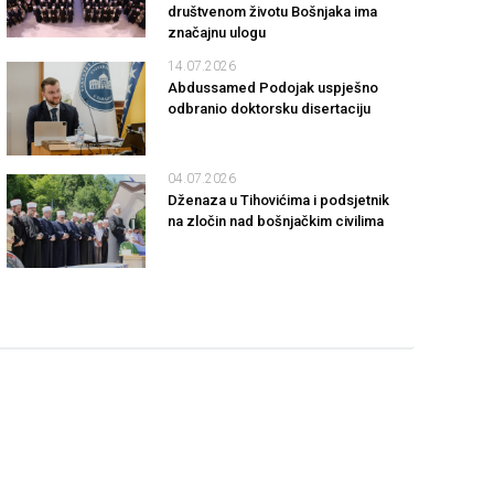
društvenom životu Bošnjaka ima
značajnu ulogu
14.07.2026
Abdussamed Podojak uspješno
odbranio doktorsku disertaciju
04.07.2026
Dženaza u Tihovićima i podsjetnik
na zločin nad bošnjačkim civilima