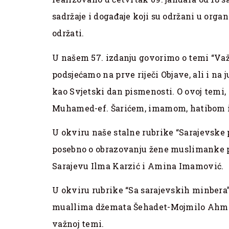
sadržaje i događaje koji su održani u organ
održati.
U našem 57. izdanju govorimo o temi “Važ
podsjećamo na prve riječi Objave, ali i na ju
kao Svjetski dan pismenosti. O ovoj temi
Muhamed-ef. Šarićem, imamom, hatibom 
U okviru naše stalne rubrike “Sarajevske p
posebno o obrazovanju žene muslimanke p
Sarajevu Ilma Karzić i Amina Imamović.
U okviru rubrike “Sa sarajevskih minbera
muallima džemata Šehadet-Mojmilo Ahmed-e
važnoj temi.