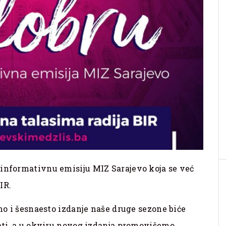
-informativnu emisiju MIZ Sarajevo koja se već
IR.
dno i šesnaesto izdanje naše druge sezone biće
sati, a u okviru novog izdanja promovišemo