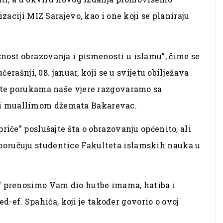
izaciji MIZ Sarajevo, kao i one koji se planiraju
nost obrazovanja i pismenosti u islamu”, čime se
čerašnji, 08. januar, koji se u svijetu obilježava
, te porukama naše vjere razgovaramo sa
i muallimom džemata Bakarevac.
riče” poslušajte šta o obrazovanju općenito, ali
oručuju studentice Fakulteta islamskih nauka u
” prenosimo Vam dio hutbe imama, hatiba i
f. Spahića, koji je također govorio o ovoj