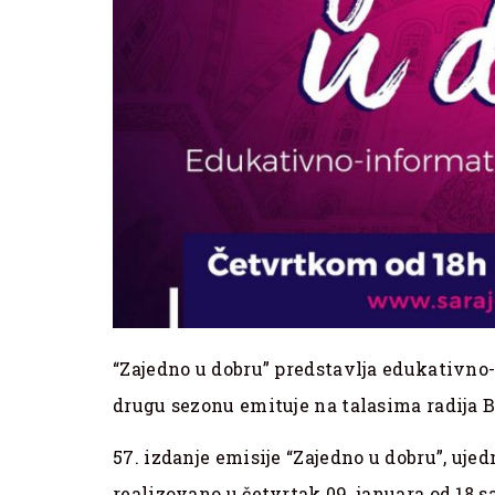
“Zajedno u dobru” predstavlja edukativno
drugu sezonu emituje na talasima radija B
57. izdanje emisije “Zajedno u dobru”, uje
realizovano u četvrtak 09. januara od 18 