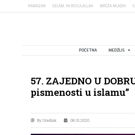
RAMAZAN
SELAM, YA RESULALLAH
MREŽA MLADIH
S
POČETNA
MEDŽLIS
57. ZAJEDNO U DOBRU:
pismenosti u islamu”
By
Urednik
08.01.2020.