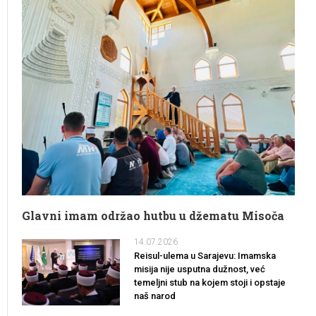
Glavni imam održao hutbu u džematu Misoča
14.07.2026
Reisul-ulema u Sarajevu: Imamska
misija nije usputna dužnost, već
temeljni stub na kojem stoji i opstaje
naš narod