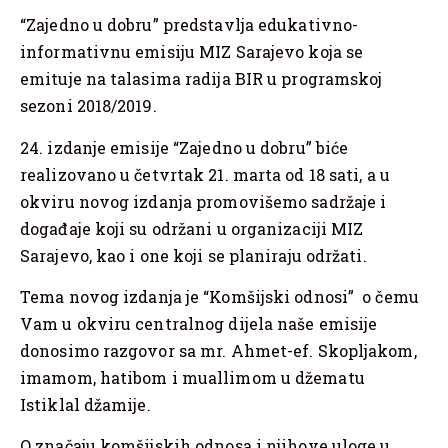
“Zajedno u dobru” predstavlja edukativno-
informativnu emisiju MIZ Sarajevo koja se
emituje na talasima radija BIR u programskoj
sezoni 2018/2019.
24. izdanje emisije “Zajedno u dobru” biće
realizovano u četvrtak 21. marta od 18 sati, a u
okviru novog izdanja promovišemo sadržaje i
događaje koji su održani u organizaciji MIZ
Sarajevo, kao i one koji se planiraju održati.
Tema novog izdanja je “Komšijski odnosi” o čemu
Vam u okviru centralnog dijela naše emisije
donosimo razgovor sa mr. Ahmet-ef. Skopljakom,
imamom, hatibom i muallimom u džematu
Istiklal džamije.
O značaju komšijskih odnosa i njihove uloge u