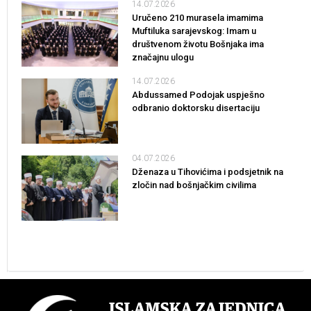
14.07.2026
Uručeno 210 murasela imamima
Muftiluka sarajevskog: Imam u
društvenom životu Bošnjaka ima
značajnu ulogu
14.07.2026
Abdussamed Podojak uspješno
odbranio doktorsku disertaciju
04.07.2026
Dženaza u Tihovićima i podsjetnik na
zločin nad bošnjačkim civilima