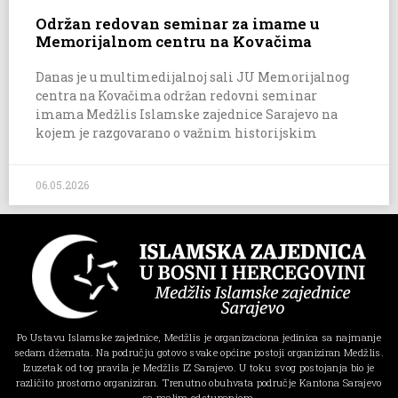
Održan redovan seminar za imame u
Memorijalnom centru na Kovačima
Danas je u multimedijalnoj sali JU Memorijalnog
centra na Kovačima održan redovni seminar
imama Medžlis Islamske zajednice Sarajevo na
kojem je razgovarano o važnim historijskim
06.05.2026
Po Ustavu Islamske zajednice, Medžlis je organizaciona jedinica sa najmanje
sedam džemata. Na području gotovo svake općine postoji organiziran Medžlis.
Izuzetak od tog pravila je Medžlis IZ Sarajevo. U toku svog postojanja bio je
različito prostorno organiziran. Trenutno obuhvata područje Kantona Sarajevo
sa malim odstupanjem.