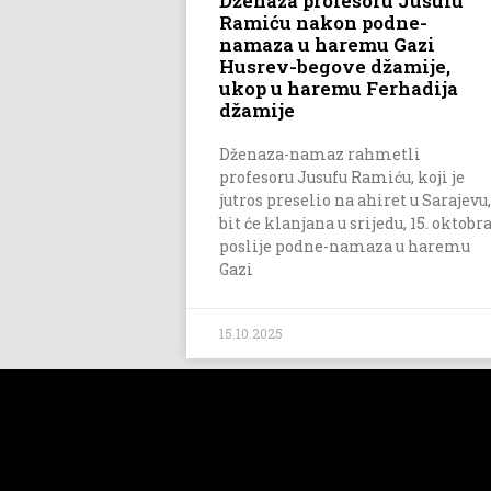
Dženaza profesoru Jusufu
Ramiću nakon podne-
namaza u haremu Gazi
Husrev-begove džamije,
ukop u haremu Ferhadija
džamije
Dženaza-namaz rahmetli
profesoru Jusufu Ramiću, koji je
jutros preselio na ahiret u Sarajevu,
bit će klanjana u srijedu, 15. oktobra
poslije podne-namaza u haremu
Gazi
15.10.2025