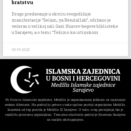
bratstvu
Drugo predavanje u okviru ovogodišnje
manifestacije “Selam, ya Resulallah”, održano je
večeras u velikoj sali Gazi Husrev-begove biblioteke
u Sarajevu, a o temi “Težimo ka istinskom
08.09.2025
Po Ustavu Islamske zajednice, Medžlis je organizaciona jedinica sa najmanje
sedam džemata. Na području gotovo svake općine postoji organiziran Medžlis.
Izuzetak od tog pravila je Medžlis IZ Sarajevo. U toku svog postojanja bio je
različito prostorno organiziran. Trenutno obuhvata područje Kantona Sarajevo
sa malim odstupanjem.