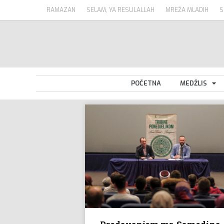
RAMAZAN
SELAM, YA RESULALLAH
MREŽA MLADIH
S
POČETNA
MEDŽLIS