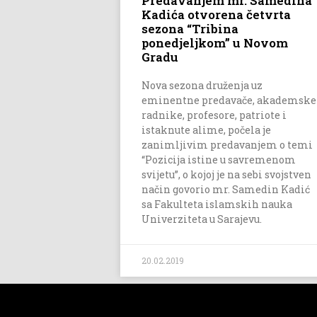
Predavanjem mr. Samedina
Kadića otvorena četvrta
sezona “Tribina
ponedjeljkom” u Novom
Gradu
Nova sezona druženja uz
eminentne predavače, akademske
radnike, profesore, patriote i
istaknute alime, počela je
zanimljivim predavanjem o temi
“Pozicija istine u savremenom
svijetu”, o kojoj je na sebi svojstven
način govorio mr. Samedin Kadić
sa Fakulteta islamskih nauka
Univerziteta u Sarajevu.
20.02.2019