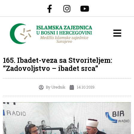
165. Ibadet-veza sa Stvoriteljem:
“Zadovoljstvo – ibadet srca”
By
Urednik
14.10.2019.