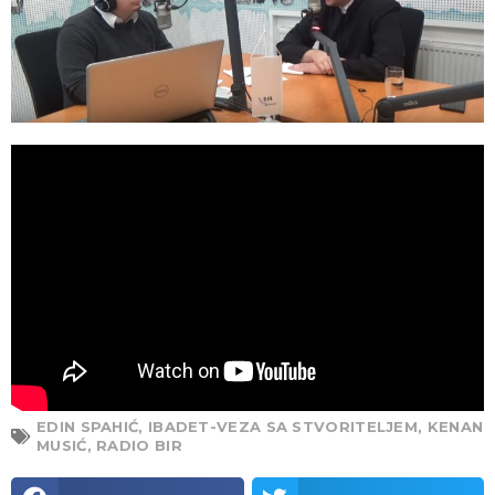
EDIN SPAHIĆ
,
IBADET-VEZA SA STVORITELJEM
,
KENAN
MUSIĆ
,
RADIO BIR