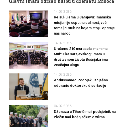
Glavni imam održao hutbu u džematu Misoča
14.07.2026
Reisul-ulema u Sarajevu: Imamska
misija nije usputna dužnost, već
temeljni stub na kojem stoji i opstaje
naš narod
14.07.2026
Uručeno 210 murasela imamima
Muftiluka sarajevskog: Imam u
društvenom životu Bošnjaka ima
značajnu ulogu
14.07.2026
Abdussamed Podojak uspješno
odbranio doktorsku disertaciju
04.07.2026
Dženaza u Tihovićima i podsjetnik na
zločin nad bošnjačkim civilima